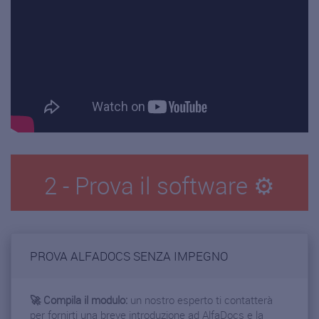
2 - Prova il software ⚙️
PROVA ALFADOCS SENZA IMPEGNO
🚀 Compila il modulo:
un nostro esperto ti contatterà
per fornirti una breve introduzione ad AlfaDocs e la