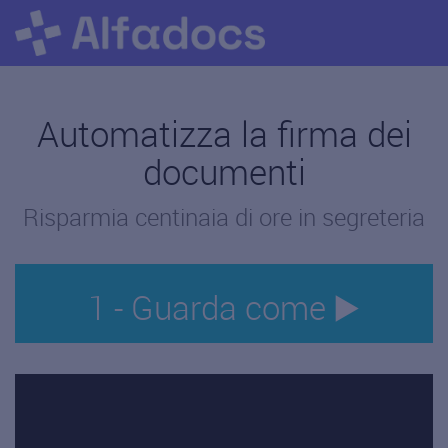
Automatizza la firma dei
documenti
Risparmia centinaia di ore in segreteria
1 - Guarda come ▶️
" frameborder="0" allow="autoplay; encrypted-media"
allowfullscreen>