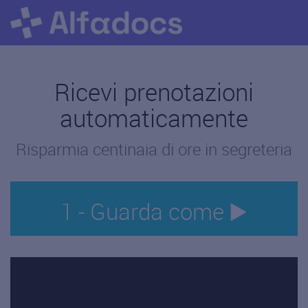
Ricevi prenotazioni
automaticamente
Risparmia centinaia di ore in segreteria
1 - Guarda come ▶️
" frameborder="0" allow="autoplay; encrypted-media"
allowfullscreen>