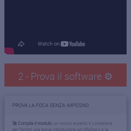
2 - Prova il software ⚙️
PROVA LA FOCA SENZA IMPEGNO.
🚀 Compila il modulo:
un nostro esperto ti contatterà
per fornirti una breve introduzione ad AlfaDocs e la